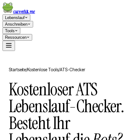
careerkit
.me
Lebenslauf
Anschreiben
Tools
Ressourcen
Startseite
/
Kostenlose Tools
/
ATS-Checker
Kostenloser ATS
Lebenslauf-Checker.
Besteht Ihr