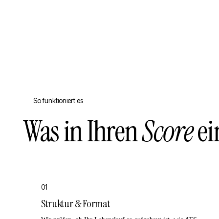
So funktioniert es
Was in Ihren
Score
ei
01
Struktur & Format