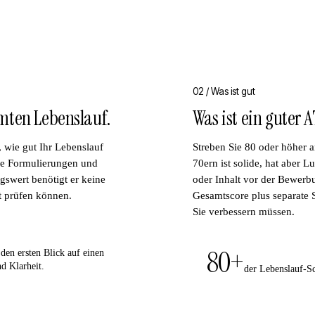
02 /
Was ist gut
mten Lebenslauf.
Was ist ein guter
, wie gut Ihr Lebenslauf
Streben Sie 80 oder höher a
arke Formulierungen und
70ern ist solide, hat aber L
swert benötigt er keine
oder Inhalt vor der Bewerbu
t prüfen können.
Gesamtscore plus separate S
Sie verbessern müssen.
80+
 den ersten Blick auf einen
d Klarheit.
der Lebenslauf-Sc