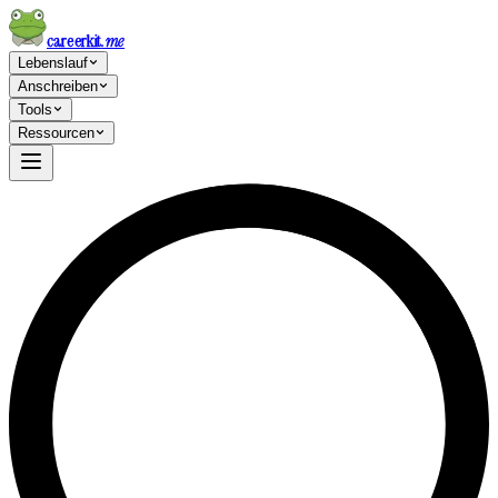
careerkit
.me
Lebenslauf
Anschreiben
Tools
Ressourcen