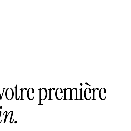
 votre première
in.