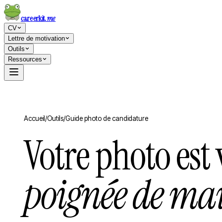
careerkit
.me
CV
Lettre de motivation
Outils
Ressources
Accueil
/
Outils
/
Guide photo de candidature
Votre photo est
poignée de ma