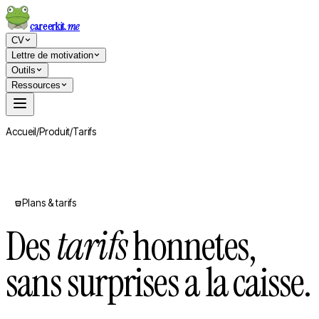
careerkit
.me
CV
Lettre de motivation
Outils
Ressources
Accueil
/
Produit
/
Tarifs
Plans & tarifs
Des
tarifs
honnetes,
sans surprises a la caisse.