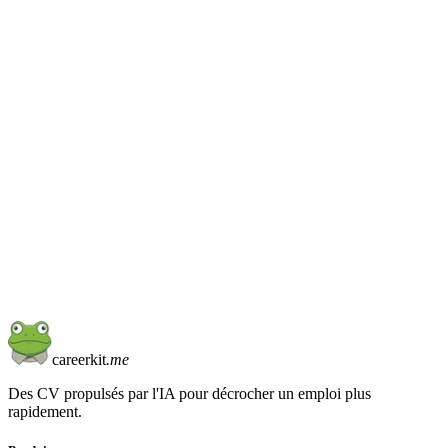
S. de Copenhague, Pro
14m
J. de Munich, Pro
38m
R. de Varsovie, Lifetime
51m
careerkit
.me
Des CV propulsés par l'IA pour décrocher un emploi plus
rapidement.